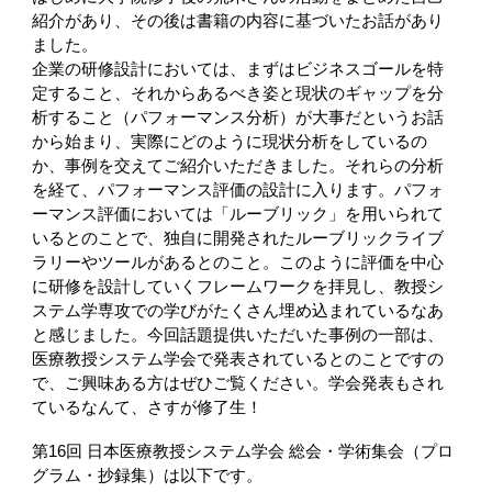
紹介があり、その後は書籍の内容に基づいたお話があり
ました。
企業の研修設計においては、まずはビジネスゴールを特
定すること、それからあるべき姿と現状のギャップを分
析すること（パフォーマンス分析）が大事だというお話
から始まり、実際にどのように現状分析をしているの
か、事例を交えてご紹介いただきました。それらの分析
を経て、パフォーマンス評価の設計に入ります。パフォ
ーマンス評価においては「ルーブリック」を用いられて
いるとのことで、独自に開発されたルーブリックライブ
ラリーやツールがあるとのこと。このように評価を中心
に研修を設計していくフレームワークを拝見し、教授シ
ステム学専攻での学びがたくさん埋め込まれているなあ
と感じました。今回話題提供いただいた事例の一部は、
医療教授システム学会で発表されているとのことですの
で、ご興味ある方はぜひご覧ください。学会発表もされ
ているなんて、さすが修了生！
第16回 日本医療教授システム学会 総会・学術集会（プロ
グラム・抄録集）は以下です。