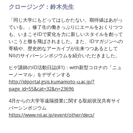
クロージング：鈴木先生
「同じ大学にもどってはしかたない、期待値はあがっ
ている。」修了生の働きっぷりにエールをおくりつつ
も、いまこそIDで変化を力に新しいスタイルを創って
いこうと檄を飛ばされました。また、IDマガジンへの
寄稿や、歴史的なアーカイブが出来つつあるとして
NIIのサイバーシンポジウムを紹介いただきました。
ヒゲ講師のID活動日誌(81)：with新型コロナの「ニュ
ーノーマル」をデザインする
http://idportal.gsis.kumamoto-u.ac.jp/?
page_id=55&cat=32&n=23696
4月からの大学等遠隔授業に関する取組状況共有サイ
バーシンポジウム
https://www.nii.ac.jp/event/other/decs/